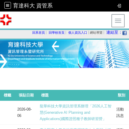
育達科大 資管系
Toggl
連結至：
回系首頁
回學校首頁
個人資訊入口
網站導覽
標籤
張貼日期
標題
類別
龍華科技大學資訊管理系辦理「2026人工智
2026-08-
活動
慧(Generative AI Planning and
06
訊息
Applications)國際證照種子教師研習營」