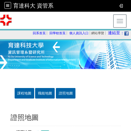
育達科大 資管系
Toggl
連結至：
回系首頁
回學校首頁
個人資訊入口
網站導覽
課程地圖
職能地圖
證照地圖
證照地圖