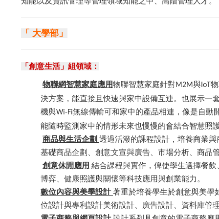
知能以及資訊管理等管理領域知能之中、高階管理人才。
「 大學部」
「創意生活」組領域：
物聯網智慧家庭應用
物聯智慧家庭針對
與
物
M2M
IoT
決方案，能直接且快速與家中設備互連。也展示一
機與
無線傳輸可和家中的產品相連，像是自動
Wi-Fi
能隨時監測家中的情形未來也慢慢的會結合智慧照
商品與生活企劃
透過活潑的課程設計，培養商業與
基礎商品企劃、創意文宣與廣告、市場分析、商品
創意休閒應用
結合課程與實作，俾使學生選擇餐飲
博弈、健康照護與關懷等科技應用與創業能力。
數位內容與美學設計
著重於培養學生於創意與美學
位設計與專利設計美術設計、廣告設計、資料庫管
電子商務與網頁設計
設計系列具創意的電子商務應