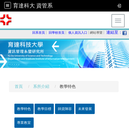
育達科大 資管系
Toggl
連結至：
回系首頁
回學校首頁
個人資訊入口
網站導覽
首頁
系所介紹
教學特色
教學特色
教學目標
師資陣容
未來發展
專業教室