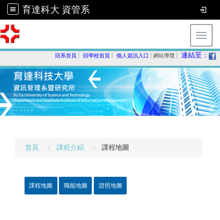
育達科大 資管系
Toggl
連結至：
回系首頁
回學校首頁
個人資訊入口
網站導覽
首頁
課程介紹
課程地圖
課程地圖
職能地圖
證照地圖