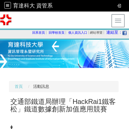
育達科大 資管系
Toggl
連結至：
回系首頁
回學校首頁
個人資訊入口
網站導覽
首頁
活動訊息
交通部鐵道局辦理「HackRai1鐵客
松」鐵道數據創新加值應用競賽